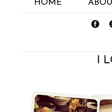
HOME
ABOU
I 