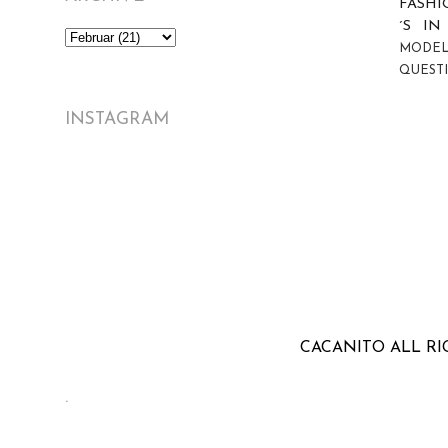
FASH
´S I
MODE
QUEST
INSTAGRAM
CACANITO ALL RIG
.